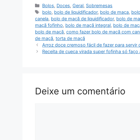
Bolos
,
Doces
,
Geral
,
Sobremesas
bolo
,
bolo de liquidificador
,
bolo de maça
,
bol
canela
,
bolo de maçã de liquidificador
,
bolo de ma
maçã fofinho
,
bolo de maçã integral
,
bolo de maç
bolo de maçã
,
como fazer bolo de maçã com can
de maçã
,
torta de maçã
Arroz doce cremoso fácil de fazer para servir
Receita de cueca virada super fofinha só faço
Deixe um comentário