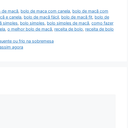
o de maçã
,
bolo de maça com canela
,
bolo de maçã com
çã e canela
,
bolo de maçã fácil
,
bolo de maçã fit
,
bolo de
ã simples
,
bolo simples
,
bolo simples de maçã
,
como fazer
ela
,
o melhor bolo de maçã
,
receita de bolo
,
receita de bolo
 quente ou frio na sobremesa
 assim agora