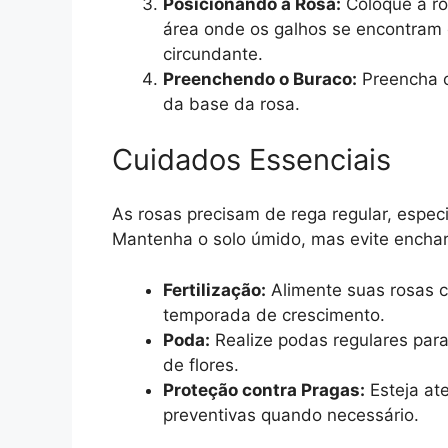
Posicionando a Rosa:
Coloque a ro
área onde os galhos se encontram c
circundante.
Preenchendo o Buraco:
Preencha o
da base da rosa.
Cuidados Essenciais
As rosas precisam de rega regular, espe
Mantenha o solo úmido, mas evite encha
Fertilização:
Alimente suas rosas c
temporada de crescimento.
Poda:
Realize podas regulares par
de flores.
Proteção contra Pragas:
Esteja at
preventivas quando necessário.