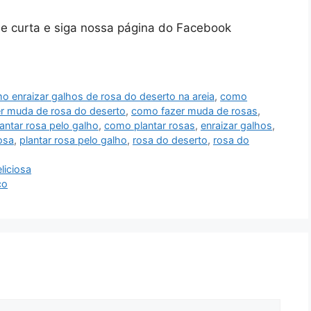
ue curta e siga nossa página do Facebook
o enraizar galhos de rosa do deserto na areia
,
como
r muda de rosa do deserto
,
como fazer muda de rosas
,
antar rosa pelo galho
,
como plantar rosas
,
enraizar galhos
,
osa
,
plantar rosa pelo galho
,
rosa do deserto
,
rosa do
liciosa
co