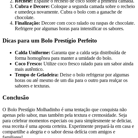
Recheie:
Espalhe o recheio de coco sobre a primeira camada.
Cubra e Decore:
Coloque a segunda camada sobre o recheio
e umedeça novamente. Cubra o bolo com a ganache de
chocolate.
Finalização:
Decore com coco ralado ou raspas de chocolate.
Refrigere por algumas horas para intensificar os sabores.
Dicas para um Bolo Prestígio Perfeito
Calda Uniforme:
Garanta que a calda seja distribuída de
forma homogênea para manter a umidade do bolo.
Coco Fresco:
Utilize coco fresco ralado para um sabor ainda
mais autêntico.
Tempo de Geladeira:
Deixe o bolo refrigerar por algumas
horas ou até mesmo de um dia para o outro para realçar os
sabores e texturas.
Conclusão
O Bolo Prestígio Molhadinho é uma tentação que conquista não
apenas pelo sabor, mas também pela textura e cremosidade. Seja
para celebrar momentos especiais ou para simplesmente se deliciar,
essa receita é uma aposta certeira. Experimente prepará-la em casa e
compartilhe a alegria e o sabor dessa delícia com amigos e
familiares!