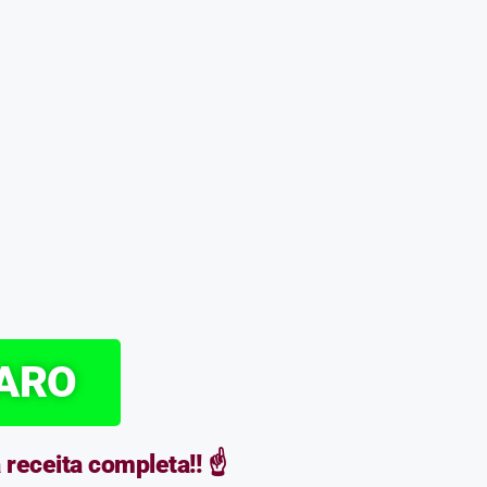
PARO
eceita completa!! ☝️