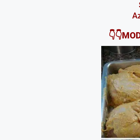
Az
👇👇MO