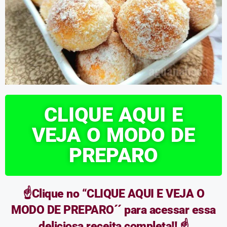
CLIQUE AQUI E
VEJA O MODO DE
PREPARO
☝️Clique no “CLIQUE AQUI E VEJA O
MODO DE PREPARO´´ para acessar essa
deliciosa receita completa!! ☝️