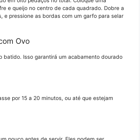
do em oito pedaços no total. Coloque uma
fre e queijo no centro de cada quadrado. Dobre a
s, e pressione as bordas com um garfo para selar
 com Ovo
vo batido. Isso garantirá um acabamento dourado
asse por 15 a 20 minutos, ou até que estejam
r um pouco antes de servir. Eles podem ser