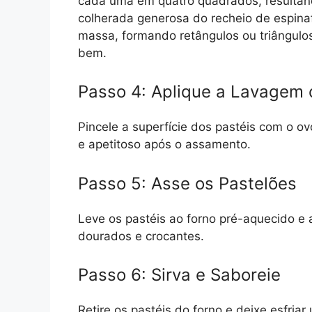
cada uma em quatro quadrados, resultan
colherada generosa do recheio de espina
massa, formando retângulos ou triângulo
bem.
Passo 4: Aplique a Lavagem
Pincele a superfície dos pastéis com o o
e apetitoso após o assamento.
Passo 5: Asse os Pastelões
Leve os pastéis ao forno pré-aquecido e 
dourados e crocantes.
Passo 6: Sirva e Saboreie
Retire os pastéis do forno e deixe esfria