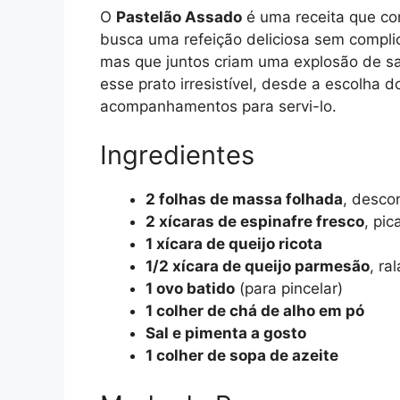
O
Pastelão Assado
é uma receita que co
busca uma refeição deliciosa sem complic
mas que juntos criam uma explosão de sa
esse prato irresistível, desde a escolha 
acompanhamentos para servi-lo.
Ingredientes
2 folhas de massa folhada
, desco
2 xícaras de espinafre fresco
, pic
1 xícara de queijo ricota
1/2 xícara de queijo parmesão
, ra
1 ovo batido
(para pincelar)
1 colher de chá de alho em pó
Sal e pimenta a gosto
1 colher de sopa de azeite