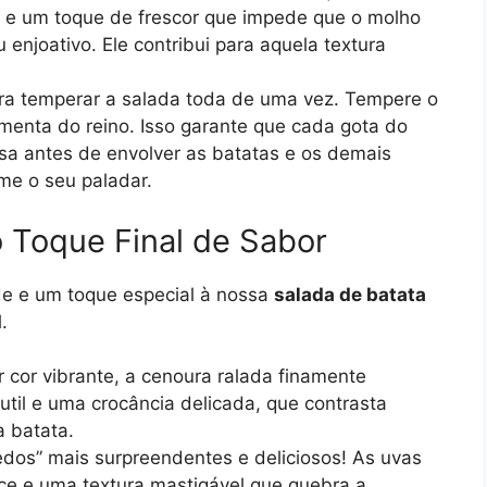
a e um toque de frescor que impede que o molho
enjoativo. Ele contribui para aquela textura
a temperar a salada toda de uma vez. Tempere o
enta do reino. Isso garante que cada gota do
sa antes de envolver as batatas e os demais
rme o seu paladar.
o Toque Final de Sabor
de e um toque especial à nossa
salada de batata
.
 cor vibrante, a cenoura ralada finamente
util e uma crocância delicada, que contrasta
 batata.
dos” mais surpreendentes e deliciosos! As uvas
ce e uma textura mastigável que quebra a