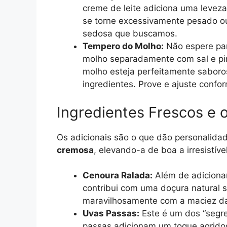
creme de leite adiciona uma levez
se torne excessivamente pesado ou 
sedosa que buscamos.
Tempero do Molho:
Não espere par
molho separadamente com sal e pim
molho esteja perfeitamente saboro
ingredientes. Prove e ajuste confo
Ingredientes Frescos e 
Os adicionais são o que dão personalida
cremosa
, elevando-a de boa a irresistível
Cenoura Ralada:
Além de adicionar
contribui com uma doçura natural s
maravilhosamente com a maciez da
Uvas Passas:
Este é um dos “segre
passas adicionam um toque agrido