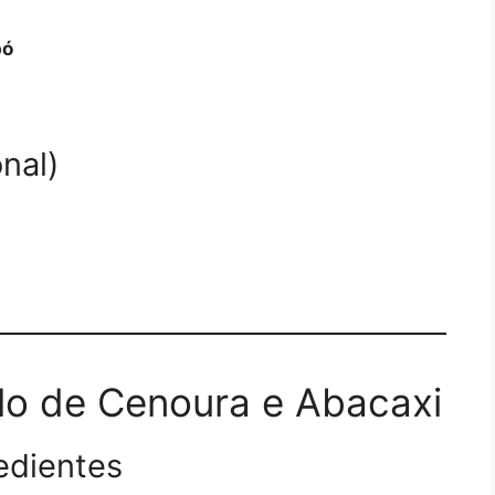
pó
nal)
lo de Cenoura e Abacaxi
edientes