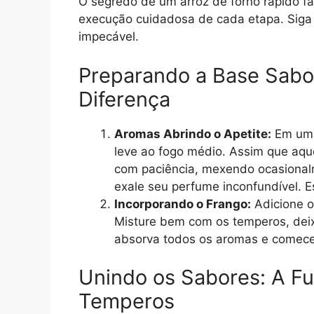
O segredo de um arroz de forno rápido fá
execução cuidadosa de cada etapa. Siga 
impecável.
Preparando a Base Sabo
Diferença
Aromas Abrindo o Apetite:
Em uma 
leve ao fogo médio. Assim que aque
com paciência, mexendo ocasionalme
exale seu perfume inconfundível. Es
Incorporando o Frango:
Adicione o
Misture bem com os temperos, deix
absorva todos os aromas e comece
Unindo os Sabores: A Fu
Temperos