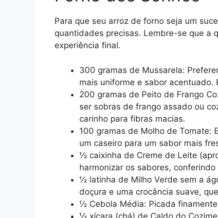
Para que seu arroz de forno seja um suce
quantidades precisas. Lembre-se que a q
experiência final.
300 gramas de Mussarela: Preferen
mais uniforme e sabor acentuado. É
200 gramas de Peito de Frango Coz
ser sobras de frango assado ou coz
carinho para fibras macias.
100 gramas de Molho de Tomate: E
um caseiro para um sabor mais fr
½ caixinha de Creme de Leite (apro
harmonizar os sabores, conferindo
½ latinha de Milho Verde sem a ág
doçura e uma crocância suave, qu
½ Cebola Média: Picada finamente,
½ xícara (chá) de Caldo do Cozime