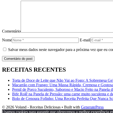
Comentário
Nome
E-mail
Salvar meus dados neste navegador para a próxima vez que eu co
RECEITAS RECENTES
Torta de Doce de Leite que Não Vai ao Fogo: A Sobremesa Gela
Macarrão com Frango: Uma Massa Rápida, Cremosa e Gostosa p
Pernil de Porco Suculento, Saboroso e Macio Feito na Panela 
Bife Rolê na Panela de Pressão: uma carne muito suculenta e d
Bolo de Cenoura Fofinho: Uma Receita Perfeita Que Nunca S
© 2026 Voland - Receitas Deliciosas
• Built with
GeneratePress
Usamos cookies para garantir que oferecemos a melhor experiência em n