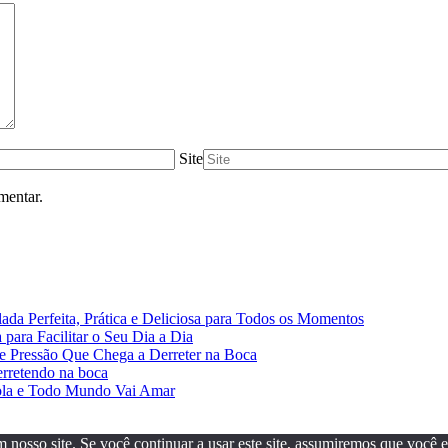
Site
mentar.
da Perfeita, Prática e Deliciosa para Todos os Momentos
ara Facilitar o Seu Dia a Dia
de Pressão Que Chega a Derreter na Boca
erretendo na boca
ola e Todo Mundo Vai Amar
osso site. Se você continuar a usar este site, assumiremos que você est