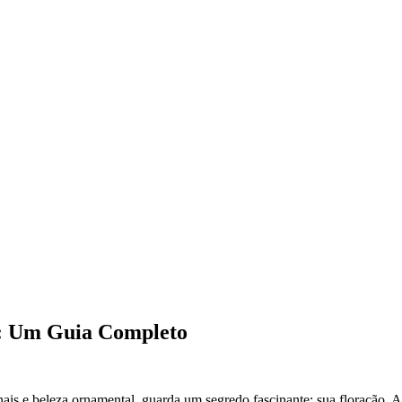
a: Um Guia Completo
ais e beleza ornamental, guarda um segredo fascinante: sua floração. A