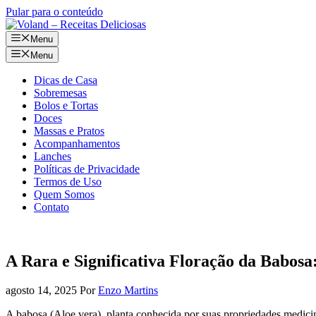
Pular para o conteúdo
Menu
Menu
Dicas de Casa
Sobremesas
Bolos e Tortas
Doces
Massas e Pratos
Acompanhamentos
Lanches
Políticas de Privacidade
Termos de Uso
Quem Somos
Contato
A Rara e Significativa Floração da Babos
agosto 14, 2025
Por
Enzo Martins
A babosa (Aloe vera), planta conhecida por suas propriedades medicin