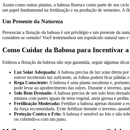
Assim como outras plantas, a babosa floresce como parte de seu ciclo 
um papel fundamental na fertilização e na produção de sementes. A fl
Um Presente da Natureza
Presenciar a floração da babosa é um privilégio e um presente da natu
considere-se sortudo! Você testemunhou um espetáculo natural raro e
Como Cuidar da Babosa para Incentivar a
Embora a floração da babosa não seja garantida, seguir algumas dicas
Luz Solar Adequada:
A babosa precisa de luz solar direta po
estiver recebendo luz suficiente, as folhas podem ficar pálidas e 
Rega Consciente:
A babosa é uma planta suculenta e, portanto
pode levar ao apodrecimento das raízes. Durante o inverno, qua
Solo Bem Drenado:
A babosa precisa de um solo bem drenado p
mistura com partes iguais de terra vegetal, areia grossa e perlita.
Fertilização Moderada:
Fertilize a babosa apenas durante a e
da força recomendada. Evite fertilizar durante o inverno, quand
Proteção Contra o Frio:
A babosa é sensível ao frio e não to
ou cobrindo-a com um pano.