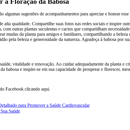
 a Floração da Babosa
tão algumas sugestões de acompanhamentos para apreciar e honrar esse
 alta qualidade. Compartilhe suas fotos nas redes sociais e inspire outr
, com outras plantas suculentas e cactos que compartilham necessidade
ear mudas da planta para amigos e familiares, compartilhando a beleza 
o pela beleza e generosidade da natureza. Agradeça à babosa por sua f
 saúde, vitalidade e renovação. Ao cuidar adequadamente da planta e c
o da babosa e inspire-se em sua capacidade de prosperar e florescer, m
do Facebook clicando aqui.
talhado para Promover a Saúde Cardiovascular
r Sua Saúde