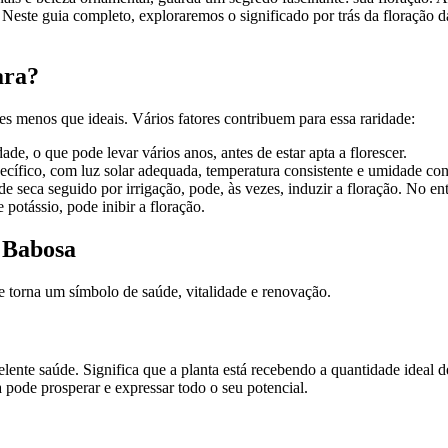
. Neste guia completo, exploraremos o significado por trás da floração
ara?
 menos que ideais. Vários fatores contribuem para essa raridade:
de, o que pode levar vários anos, antes de estar apta a florescer.
cífico, com luz solar adequada, temperatura consistente e umidade cont
seca seguido por irrigação, pode, às vezes, induzir a floração. No enta
 potássio, pode inibir a floração.
a Babosa
e torna um símbolo de saúde, vitalidade e renovação.
ente saúde. Significa que a planta está recebendo a quantidade ideal de 
 pode prosperar e expressar todo o seu potencial.