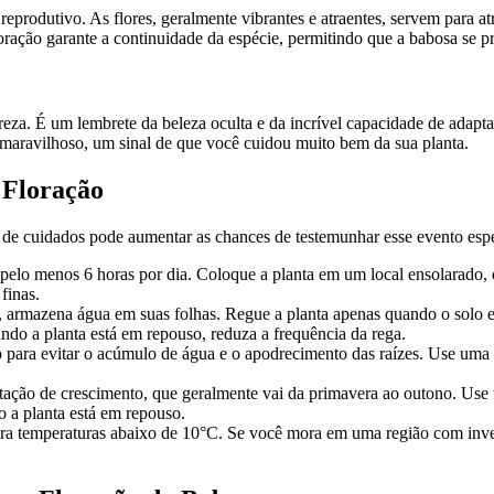
reprodutivo. As flores, geralmente vibrantes e atraentes, servem para 
oração garante a continuidade da espécie, permitindo que a babosa se 
reza. É um lembrete da beleza oculta e da incrível capacidade de adapt
 maravilhoso, um sinal de que você cuidou muito bem da sua planta.
 Floração
 de cuidados pode aumentar as chances de testemunhar esse evento espe
r pelo menos 6 horas por dia. Coloque a planta em um local ensolarado, 
finas.
, armazena água em suas folhas. Regue a planta apenas quando o solo es
ndo a planta está em repouso, reduza a frequência da rega.
ara evitar o acúmulo de água e o apodrecimento das raízes. Use uma mi
stação de crescimento, que geralmente vai da primavera ao outono. Use u
o a planta está em repouso.
lera temperaturas abaixo de 10°C. Se você mora em uma região com inver