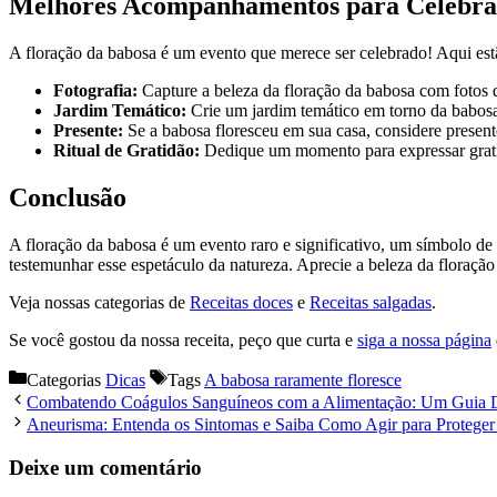
Melhores Acompanhamentos para Celebrar
A floração da babosa é um evento que merece ser celebrado! Aqui es
Fotografia:
Capture a beleza da floração da babosa com fotos de
Jardim Temático:
Crie um jardim temático em torno da babosa
Presente:
Se a babosa floresceu em sua casa, considere present
Ritual de Gratidão:
Dedique um momento para expressar gratidã
Conclusão
A floração da babosa é um evento raro e significativo, um símbolo de
testemunhar esse espetáculo da natureza. Aprecie a beleza da floraçã
Veja nossas categorias de
Receitas doces
e
Receitas salgadas
.
Se você gostou da nossa receita, peço que curta e
siga a nossa página
Categorias
Dicas
Tags
A babosa raramente floresce
Combatendo Coágulos Sanguíneos com a Alimentação: Um Guia De
Aneurisma: Entenda os Sintomas e Saiba Como Agir para Protege
Deixe um comentário