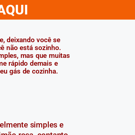
AQUI
e, deixando você se
ê não está sozinho.
imples, mas que muitas
me rápido demais e
seu gás de cozinha.
velmente simples e
limão rosa, contanto