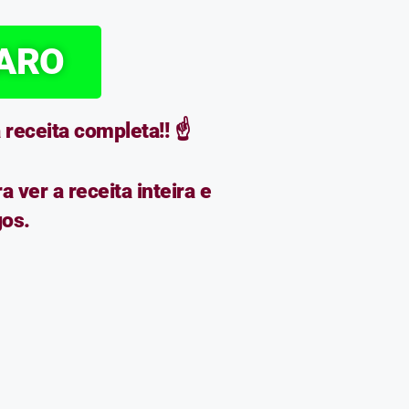
PARO
eceita completa!! ☝️
 ver a receita inteira e
gos.