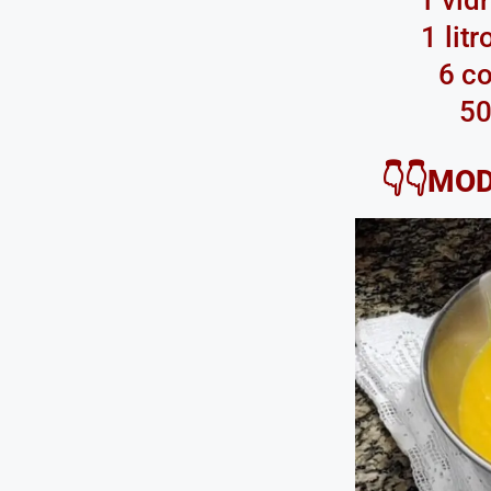
1 lit
6 c
50
👇👇MO